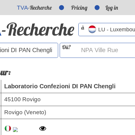
-Recherche
Pricing
Log in
TVA
-Recherche
A
à
Où?
sur:
Laboratorio Confezioni DI PAN Chengli
45100 Rovigo
Rovigo (Veneto)