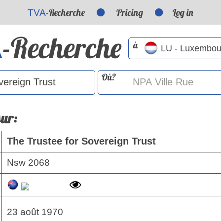
-Recherche
Pricing
Log in
TVA
-Recherche
A
à
Où?
sur:
The Trustee for Sovereign Trust
Nsw 2068
23 août 1970