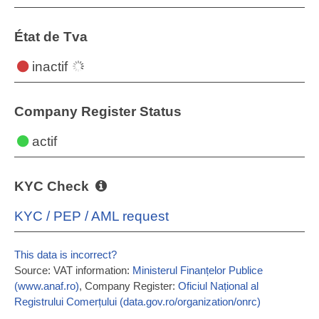
État de Tva
inactif
Company Register Status
actif
KYC Check
KYC / PEP / AML request
This data is incorrect?
Source: VAT information:
Ministerul Finanțelor Publice
(www.anaf.ro)
, Company Register:
Oficiul Național al
Registrului Comerțului (data.gov.ro/organization/onrc)