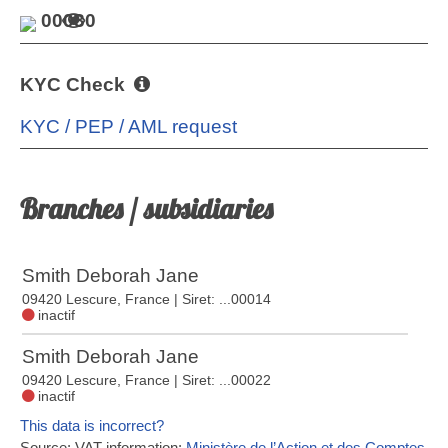
00030
KYC Check
KYC / PEP / AML request
Branches / subsidiaries
Smith Deborah Jane
09420 Lescure, France
| Siret: ...00014
inactif
Smith Deborah Jane
09420 Lescure, France
| Siret: ...00022
inactif
This data is incorrect?
Source: VAT information:
Ministère de l’Action et des Comptes