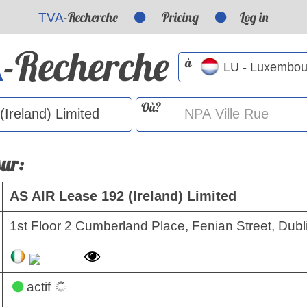
-Recherche
Pricing
Log in
TVA
-Recherche
A
à
Où?
sur:
AS AIR Lease 192 (Ireland) Limited
1st Floor 2 Cumberland Place, Fenian Street, Dubli
actif