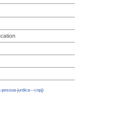
cation
pessoa-jurdica---cnpj)