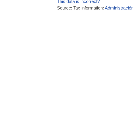
This data is incorrect?
Source: Tax information:
Administración