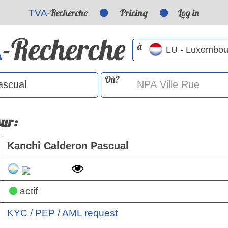
-Recherche
Pricing
Log in
TVA
-Recherche
A
à
Où?
sur:
Kanchi Calderon Pascual
actif
KYC / PEP / AML request