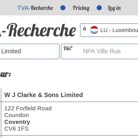
-Recherche
Pricing
Log in
TVA
-Recherche
A
à
Où?
sur:
W J Clarke & Sons Limited
122 Forfield Road
Coundon
Coventry
CV6 1FS