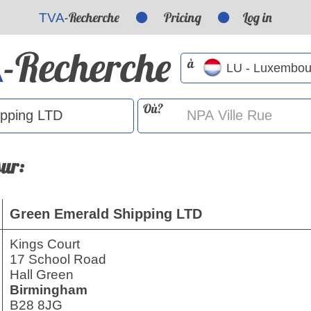
-Recherche
Pricing
Log in
TVA
-Recherche
A
à
Où?
sur:
Green Emerald Shipping LTD
Kings Court
17 School Road
Hall Green
Birmingham
B28 8JG