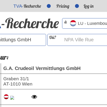
-Recherche
Pricing
Log in
TVA
-Recherche
A
à
Où?
sur:
G.A. Crudeoil Vermittlungs GmbH
Graben 31/1
AT
-
1010
Wien