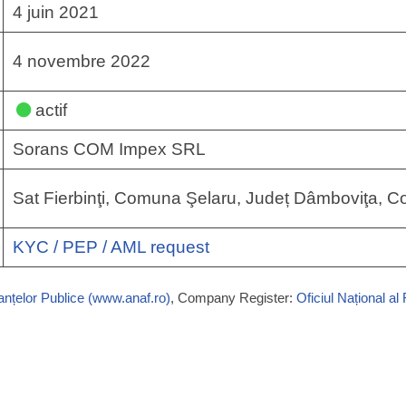
4 juin 2021
4 novembre 2022
actif
Sorans COM Impex SRL
Sat Fierbinţi, Comuna Şelaru, Județ Dâmboviţa, C
KYC / PEP / AML request
nanțelor Publice (www.anaf.ro)
, Company Register:
Oficiul Național al