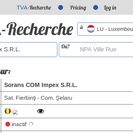
-Recherche
Pricing
Log in
TVA
-Recherche
A
à
Où?
sur:
Sorans COM Impex S.R.L.
Sat. Fierbinţi - Com. Şelaru
inactif