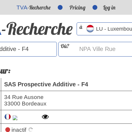
-Recherche
Pricing
Log in
TVA
-Recherche
A
à
Où?
sur:
SAS Prospective Additive - F4
34 Rue Ausone
33000 Bordeaux
inactif