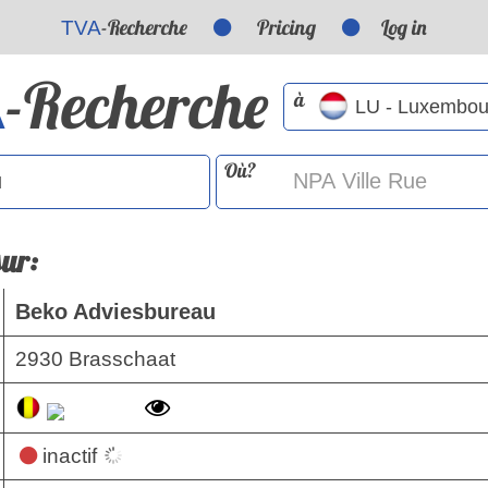
-Recherche
Pricing
Log in
TVA
-Recherche
A
à
Où?
sur:
Beko Adviesbureau
2930 Brasschaat
inactif