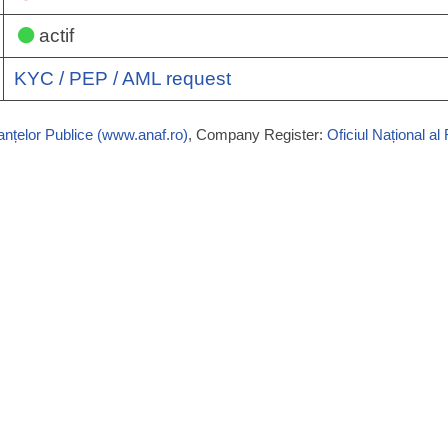
actif
KYC / PEP / AML request
nanțelor Publice (www.anaf.ro)
, Company Register:
Oficiul Național al