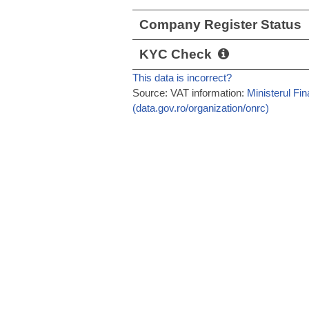
Company Register Status
KYC Check
This data is incorrect?
Source: VAT information:
Ministerul Fi
(data.gov.ro/organization/onrc)