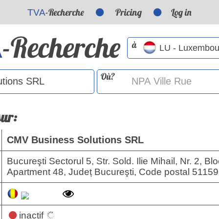
-Recherche
Pricing
Log in
TVA
-Recherche
A
à
Où?
sur:
CMV Business Solutions SRL
Bucureşti Sectorul 5, Str. Sold. Ilie Mihail, Nr. 2, B
Apartment 48, Județ Bucureşti, Code postal 51159
inactif