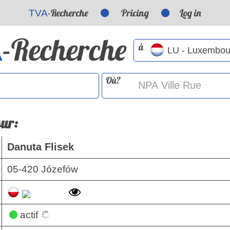
-Recherche
Pricing
Log in
TVA
-Recherche
A
à
Où?
sur:
Danuta Flisek
05-420 Józefów
actif