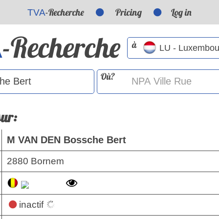
-Recherche
Pricing
Log in
TVA
-Recherche
A
à
Où?
sur:
M VAN DEN Bossche Bert
2880 Bornem
inactif