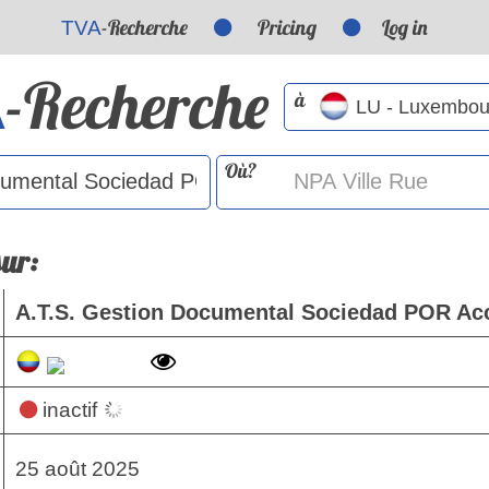
-Recherche
Pricing
Log in
TVA
-Recherche
A
à
Où?
sur:
A.T.S. Gestion Documental Sociedad POR Acc
inactif
25 août 2025