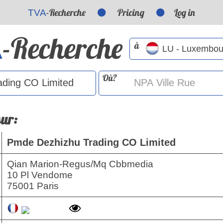
-Recherche
Pricing
Log in
TVA
-Recherche
A
à
Où?
sur:
Pmde Dezhizhu Trading CO Limited
Qian Marion-Regus/Mq Cbbmedia
10 Pl Vendome
75001 Paris