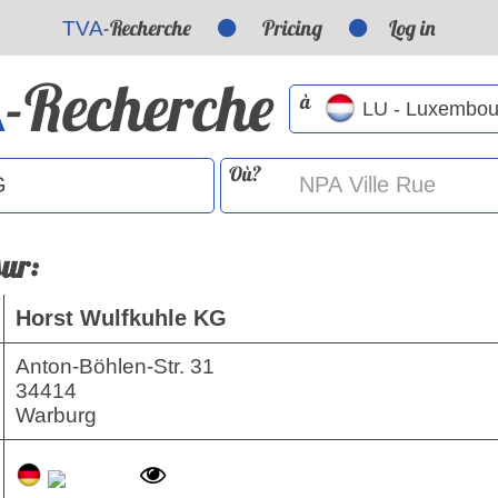
-Recherche
Pricing
Log in
TVA
-Recherche
A
à
Où?
sur:
Horst Wulfkuhle KG
Anton-Böhlen-Str. 31
34414
Warburg