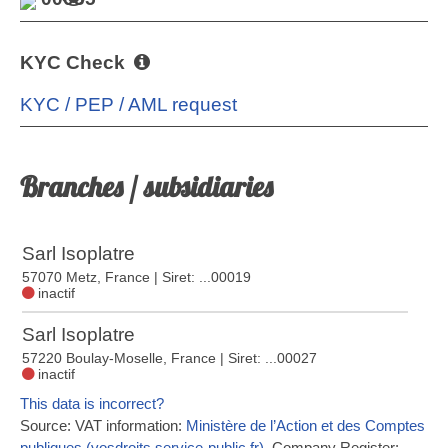
KYC Check
KYC / PEP / AML request
Branches / subsidiaries
Sarl Isoplatre
57070 Metz, France
| Siret: ...00019
inactif
Sarl Isoplatre
57220 Boulay-Moselle, France
| Siret: ...00027
inactif
This data is incorrect?
Source: VAT information:
Ministère de l’Action et des Comptes
publiques (vosdroits.service-public.fr)
, Company Register: