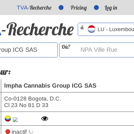
-Recherche
Pricing
Log in
TVA
-Recherche
A
à
Où?
sur:
Impha Cannabis Group ICG SAS
Co-0128 Bogota, D.C.
Cl 23 No 81 D 33
inactif