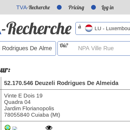
-Recherche
Pricing
Log in
TVA
-Recherche
A
à
Où?
sur:
52.170.546 Deuzeli Rodrigues De Almeida
Vinte E Dois 19
Quadra 04
Jardim Florianopolis
78055840 Cuiaba (Mt)