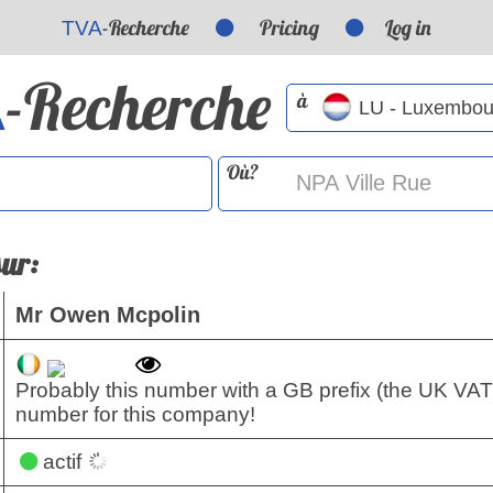
-Recherche
Pricing
Log in
TVA
-Recherche
A
à
Où?
sur:
Mr Owen Mcpolin
Probably this number with a GB prefix (the UK VAT
number for this company!
actif