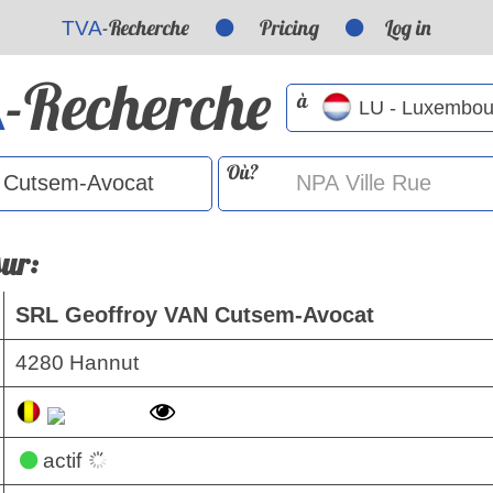
-Recherche
Pricing
Log in
TVA
-Recherche
A
à
Où?
sur:
SRL Geoffroy VAN Cutsem-Avocat
4280 Hannut
actif