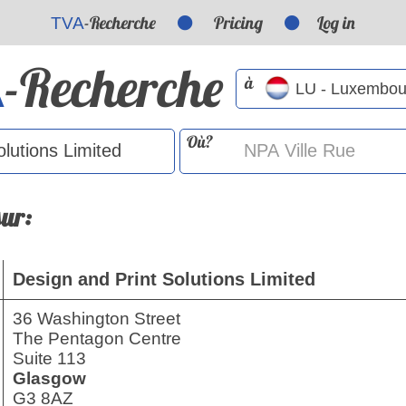
-Recherche
Pricing
Log in
TVA
-Recherche
A
à
Où?
sur:
Design and Print Solutions Limited
36 Washington Street
The Pentagon Centre
Suite 113
Glasgow
G3 8AZ