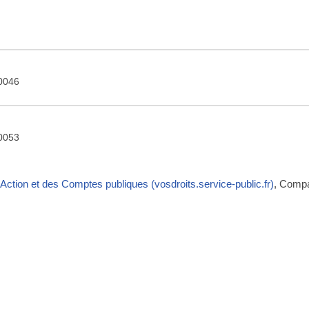
00046
00053
’Action et des Comptes publiques (vosdroits.service-public.fr)
, Comp