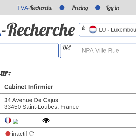
-Recherche
Pricing
Log in
TVA
-Recherche
A
à
Où?
sur:
Cabinet Infirmier
34 Avenue De Cajus
33450 Saint-Loubes, France
inactif