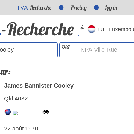
-Recherche
Pricing
Log in
TVA
-Recherche
A
à
Où?
sur:
James Bannister Cooley
Qld 4032
22 août 1970