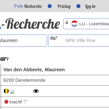
-Recherche
Pricing
Log in
TVA
-Recherche
A
à
Où?
sur:
Van den Abbeele, Maureen
9200 Dendermonde
inactif