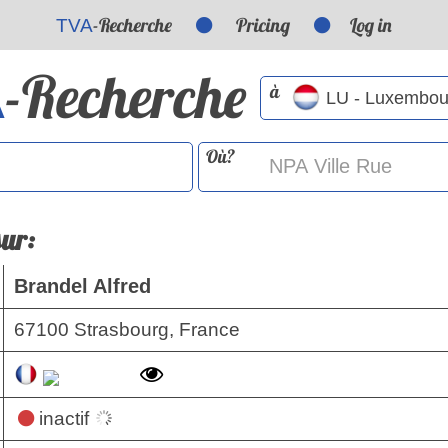
-Recherche
Pricing
Log in
TVA
-Recherche
A
à
Où?
sur:
Brandel Alfred
67100 Strasbourg, France
inactif