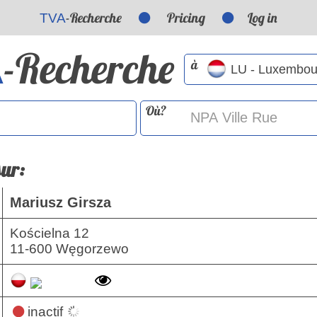
-Recherche
Pricing
Log in
TVA
-Recherche
A
à
Où?
sur:
Mariusz Girsza
Kościelna 12
11-600 Węgorzewo
inactif